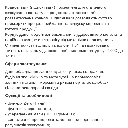
Кранові ваги (підвісні ваги) призначені для статичного
зважування вантажу в процесі навантаження або
розвантаження краном. Підвісні ваги дозволяють суттєво
прискорити процес приймання та відпуску сировини та
готової продукції.
Корпус даної моделі ваг виконаний із ударостійкого метала та
надійно захищає електроніку від механічних пошкоджень.
Ступінь захисту від пилу та вологи IP54 та гарантована
точність показань у діапазоні робочих температур від -10°С до
+40°С.
Сфери застосування:
Дане обладнання застосовується у таких сферах, як:
будівництво, хімічна та металургійна промисловість,
залізничні станції, морські та річкові порти, металобази,
сільськогосподарські склади.
Функції та особливості:
- функція Zero (Нуль);
- функція завдання тари;
- усереднення маси (HOLD функція);
- сигналізація про перевантаження при перевищені
результатів зважування;