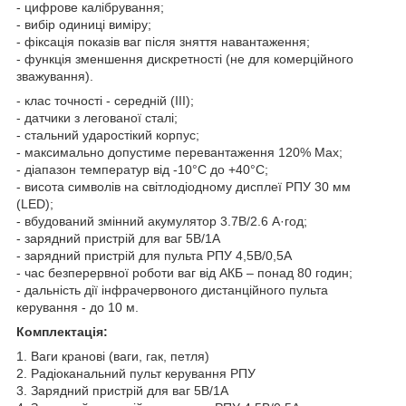
- цифрове калібрування;
- вибір одиниці виміру;
- фіксація показів ваг після зняття навантаження;
- функція зменшення дискретності (не для комерційного
зважування).
- клас точності - середній (III);
- датчики з легованої сталі;
- стальний ударостікий корпус;
- максимально допустиме перевантаження 120% Мах;
- діапазон температур від -10°С до +40°С;
- висота символів на світлодіодному дисплеї РПУ 30 мм
(LED);
- вбудований змінний акумулятор 3.7В/2.6 А·год;
- зарядний пристрій для ваг 5В/1А
- зарядний пристрій для пульта РПУ 4,5В/0,5А
- час безперервної роботи ваг від АКБ – понад 80 годин;
- дальність дії інфрачервоного дистанційного пульта
керування - до 10 м.
Комплектація:
1. Ваги кранові (ваги, гак, петля)
2. Радіоканальний пульт керування РПУ
3. Зарядний пристрій для ваг 5В/1А