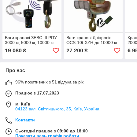
Ваги кранові ЗЕВС III РПУ
Ваги кранові Дніпровіс
Кран
3000 кг, 5000 кг, 10000 кг.
OCS-10t-XZH до 10000 кг
200
19 080
27 200
6 9
₴
₴
Про нас
96% позитивних з 51 відгука за рік
Працює з 17.07.2023
м. Київ
04123 вул. Світлицького, 35, Київ, Україна
Контакти
Сьогодні працює з 09:00 до 18:00
Показати весь графік роботи