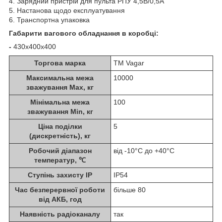
4. Зарядний пристрій для пульта РПУ 4,5В/0,5А
5. Настанова щодо експлуатування
6. Транспортна упаковка
Габарити вагового обладнання в коробці:
-
430х400х400
Торгова марка
TM Vagar
Максимальна межа
10000
зважування Мах, кг
Мінімальна межа
100
зважування Min, кг
Ціна поділки
5
(дискретність), кг
Робочий діапазон
від -10°С до +40°С
температур, ℃
Ступінь захисту IP
IP54
Час безперервної роботи
більше 80
від АКБ, год
Наявність радіоканалу
так