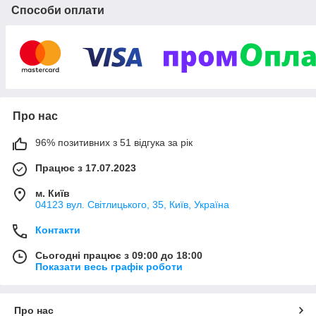
Способи оплати
Основним напрямком нашої діяльності є комплексна
автоматизація:
роздрібної торгівлі (кіоск, міні-маркет, магазин,
супермаркет, торговий павільйон)
підприємство громадського харчування (кафе, бар,
ресторан, фастфуд)
сфери послуг
Про нас
логістика
96% позитивних з 51 відгука за рік
Важливими складовими надання якісних товарів
клієнтам нашої компанії є:
Працює з 17.07.2023
висока якість продукції;
м. Київ
широкий асортимент продукції;
04123 вул. Світлицького, 35, Київ, Україна
своєчасне постачання;
Контакти
оптимальне співвідношення ціни та якості;
Сьогодні працює з 09:00 до 18:00
Технічна грамотність нашої команди.
Показати весь графік роботи
Індивідуальний підхід до кожного клієнта.
Асортимент ТОВ «Кілограм» включає:
Про нас
Сканери штрих-коду,