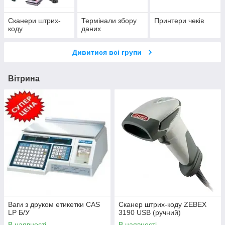
Сканери штрих-
Термінали збору
Принтери чеків
коду
даних
Дивитися всі групи
Вітрина
Ваги з друком етикетки CAS
Сканер штрих-коду ZEBEX
LP Б/У
3190 USB (ручний)
В наявності
В наявності