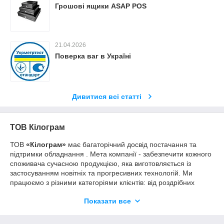
Грошові ящики ASAP POS
21.04.2026
Поверка ваг в Україні
Дивитися всі статті
ТОВ Кілограм
ТОВ
«Кілограм»
має багаторічний досвід постачання та
підтримки обладнання . Мета компанії - забезпечити кожного
споживача сучасною продукцією, яка виготовляється із
застосуванням новітніх та прогресивних технологій. Ми
працюємо з різними категоріями клієнтів: від роздрібних
покупців до оптових компаній та мереж великих
Показати все
спеціалізованих магазинів. При цьому ми виявляємо
індивідуальний підхід до кожного клієнта та максимально
враховуємо їхні побажання.