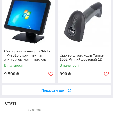
Сенсорний монітор SPARK-
TM-7015 у комплекті зі
Сканер штрих кодів Yumite
зчитувачем магнітних карт
1002 Ручний дротовий 1D
USB (3 доріжки)
В наявності
В наявності
9 500
990
₴
₴
Показати ще
Статті
29.04.2026