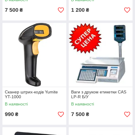
7 500
1 200
₴
₴
Cканер штрих-кодів Yumite
Ваги з друком етикетки CAS
YT-1000
LP-R Б/У
В наявності
В наявності
990
7 500
₴
₴