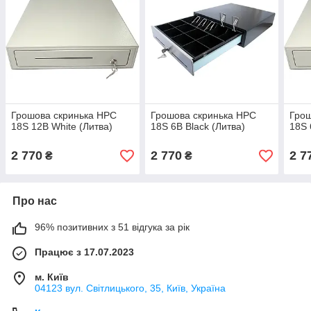
Грошова скринька HPC
Грошова скринька HPC
Грош
18S 12В White (Литва)
18S 6В Black (Литва)
18S 
2 770
2 770
2 7
₴
₴
Про нас
96% позитивних з 51 відгука за рік
Працює з 17.07.2023
м. Київ
04123 вул. Світлицького, 35, Київ, Україна