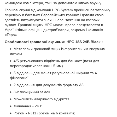
командою комп'ютера, так і за допомогою ключа вручну.
Грошові скрині від компанії HPC System пройшли багаторічну
перевірку в багатьох Європейських країнах і довели свою
здатність витримувати значні навантаження на касових
вузлах. Грошові ящики HPC мають право представляти в
Україні тільки офіційні дистриб'ютори, зокрема і компанія
«Гера».
Особливості грошової скриньки HPC 18S 24В Black
:
Металевий грошовий ящик із фронтальним висувним
лотком.
4/5 регульованих відділень для банкнот (пази для
перегородок через кожні 5 мм).
5 відділень для монет регульованої ширини та 4
фіксованої.
2 відділення для документів формату А5.
3-х позиційний замок.
Можливість аварійного відкриття.
Живлення - 24 В.
Роз'єм - RJ11 (роз'єм на 6 контактів).