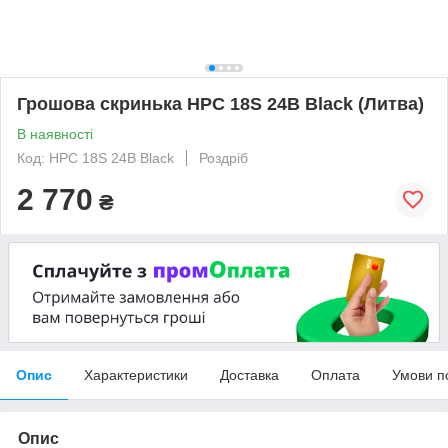
Грошова скринька HPC 18S 24В Black (Литва)
В наявності
Код: HPC 18S 24В Black
Роздріб
2 770
₴
Опис
Характеристики
Доставка
Оплата
Умови п
Опис