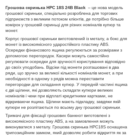
Грошова скринька HPC 18S 24В Black
– це нова модель
грошової скриньки, спеціально розроблена для торгових
підприємств з великим потоком клієнтів, де потрібно більше
комірок у грошовій скриньці для різних номіналів купюр та
монет.
Корпус грошової скриньки виготовлений із металу, а бокс для
монет із високоякісного ударостійкого пластику ABS.
Осередки фінансового ящика регулюються за розмірами з
допомогою перегородок. Касири можуть самостійно
регулювати осередки для зручності користування відповідно
до своїх уподобань. Відсіки під монети розташовані в два
ряди, що зручно за великої кількості номіналів монет, а при
необхідності в одному з рядів можна переставити
перегородки для складання купюр. У передній частині ящика
є дві щілини, які дозволяють складати купюри великих
номіналів і чеки при відплаті кредитними картками, не
відкриваючи ящика. Щілини мають підкладку, завдяки якій
купюри не розлітаються по всьому дну грошової скриньки.
Тримачі для фіксації грошових банкнот виготовлені з
високоякісного пластику ABS, а на замовлення можуть
виконуватися з металу. Грошова скринька HPC18S оснащена
трипозиційним замком, який дозволяє робити відкриття як за