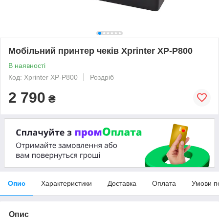
Мобільний принтер чеків Xprinter XP-P800
В наявності
Код: Xprinter XP-P800
Роздріб
2 790
₴
Опис
Характеристики
Доставка
Оплата
Умови п
Опис