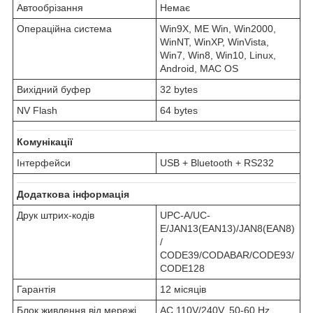
Автообрізання
Немає
Операційна система
Win9X, ME Win, Win2000,
WinNT, WinXP, WinVista,
Win7, Win8, Win10, Linux,
Android, MAC OS
Вихідний буфер
32 bytes
NV Flash
64 bytes
Комунікації
Інтерфейси
USB + Bluetooth + RS232
Додаткова інформація
Друк штрих-кодів
UPC-A/UC-
E/JAN13(EAN13)/JAN8(EAN8)
/
CODE39/CODABAR/CODE93/
CODE128
Гарантія
12 місяців
Блок живлення від мережі
AC 110V/240V, 50-60 Hz