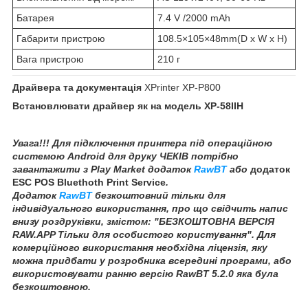
Батарея
7.4 V /2000 mAh
Габарити пристрою
108.5×105×48mm(D x W x H)
Вага пристрою
210 г
Драйвера та документація
XPrinter XP-P800
Встановлювати драйвер як на модель XP-58IIH
Увага!!! Для підключення принтера під операційною
системою Android для друку ЧЕКІВ потрібно
завантажити з Play Market додаток
RawBT
або
додаток
ESC POS Bluethoth Print Service
.
Додаток
RawBT
безкоштовний тільки для
індивідуального використання, про що свідчить напис
внизу роздруківки, змістом: "БЕЗКОШТОВНА ВЕРСІЯ
RAW.APP Тільки для особистого користування". Для
комерційного використання необхідна ліцензія, яку
можна придбати у розробника всередині програми, або
використовувати ранню версію RawBT 5.2.0 яка була
безкоштовною.