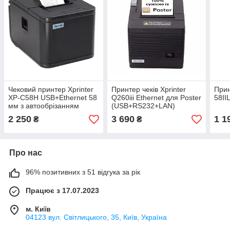
Чековий принтер Xprinter
Принтер чеків Xprinter
Прин
XP-C58H USB+Ethernet 58
Q260iii Ethernet для Poster
58II
мм з автообрізанням
(USB+RS232+LAN)
2 250
3 690
1 1
₴
₴
Про нас
96% позитивних з 51 відгука за рік
Працює з 17.07.2023
м. Київ
04123 вул. Світлицького, 35, Київ, Україна