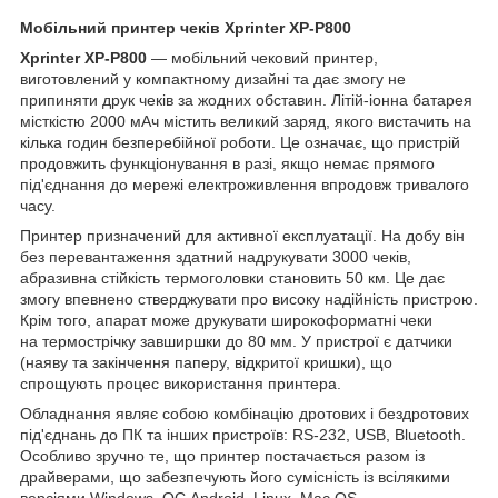
Мобільний принтер чеків Xprinter XP-P800
Xprinter XP-P800
— мобільний чековий принтер,
виготовлений у компактному дизайні та дає змогу не
припиняти друк чеків за жодних обставин. Літій-іонна батарея
місткістю 2000 мАч містить великий заряд, якого вистачить на
кілька годин безперебійної роботи. Це означає, що пристрій
продовжить функціонування в разі, якщо немає прямого
під'єднання до мережі електроживлення впродовж тривалого
часу.
Принтер призначений для активної експлуатації. На добу він
без перевантаження здатний надрукувати 3000 чеків,
абразивна стійкість термоголовки становить 50 км. Це дає
змогу впевнено стверджувати про високу надійність пристрою.
Крім того, апарат може друкувати широкоформатні чеки
на термострічку завширшки до 80 мм. У пристрої є датчики
(наяву та закінчення паперу, відкритої кришки), що
спрощують процес використання принтера.
Обладнання являє собою комбінацію дротових і бездротових
під'єднань до ПК та інших пристроїв: RS-232, USB, Bluetooth.
Особливо зручно те, що принтер постачається разом із
драйверами, що забезпечують його сумісність із всілякими