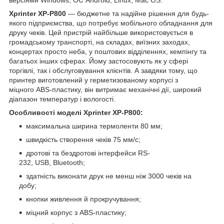
версіями Windows, ОС Android, Linux, Mac OS.
Xprinter XP-P800
— бюджетне та надійне рішення для будь-
якого підприємства, що потребує мобільного обладнання для
друку чеків. Цей пристрій найбільше використовується в
громадському транспорті, на складах, виїзних заходах,
концертах просто неба, у поштових відділеннях, кемпінгу та
багатьох інших сферах. Йому застосовують як у сфері
торгівлі, так і обслуговування клієнтів. А завдяки тому, що
принтер виготовлений у герметизованому корпусі з
міцного ABS-пластику, він витримає механічні дії, широкий
діапазон температур і вологості.
Особливості моделі Xprinter XP-P800:
максимальна ширина термоленти 80 мм;
швидкість створення чеків 75 мм/с;
дротові та бездротові інтерфейси RS-
232, USB, Bluetooth;
здатність виконати друк не менш ніж 3000 чеків на
добу;
кнопки живлення й прокручування;
міцний корпус з ABS-пластику;