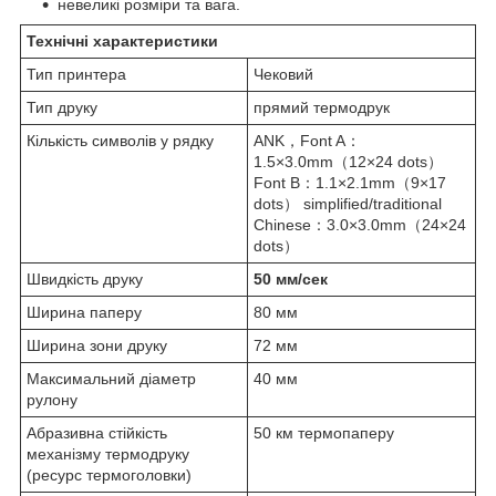
невеликі розміри та вага.
Технічні характеристики
Тип принтера
Чековий
Тип друку
прямий термодрук
Кількість символів у рядку
ANK，Font A：
1.5×3.0mm（12×24 dots）
Font B：1.1×2.1mm（9×17
dots） simplified/traditional
Chinese：3.0×3.0mm（24×24
dots）
Швидкість друку
50 мм/сек
Ширина паперу
80 мм
Ширина зони друку
72 мм
Максимальний діаметр
40 мм
рулону
Абразивна стійкість
50 км термопаперу
механізму термодруку
(ресурс термоголовки)