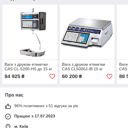
Ваги з друком етикетки
Ваги з друком етикетки
Ваги
CAS CL-5200-HS до 15 кг
CAS CL5000J-IB 15 кг
CAS 
84 925
60 200
88 
₴
₴
Про нас
96% позитивних з 51 відгука за рік
Працює з 17.07.2023
м. Київ