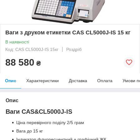
Ваги з друком етикетки CAS CL5000J-IS 15 кг
В наявності
Код: CAS CL5000J-IS 15кг
Роздріб
88 580
₴
Опис
Характеристики
Доставка
Оплата
Умови п
Опис
Ваги CAS&CL5000J-IS
Ціна перевірного поділу 2/5 грам
Вага до 15 кг
Індикатор флуоресцентний + графічний ЖК