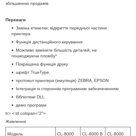
збільшенню продажів.
Переваги
Заміна етикетки, відкриття передньої частини
принтера
Функція дистанційного керування
Можливо замінити більшість деталей, не
пошкоджуючи пломбу*
Покращена функція друку:
шрифт TrueType,
протокол принтера (емуляція) ZEBRA, EPSON
Інтеграція із стороннім програмним забезпеченням
бібліотеки DLL
демо програми
tr> < td colspan="2">
Живлення
Модель
CL-8000
CL-8000 B
CL-8000