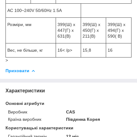
AC 100~240V 50/60Hz 1.5A
Розміри, мм
399(Ш) x
399(Ш) x
399(Ш) x
447(Г) x
450(Г) x
494(Г) x
631(В)
211(В)
590( В)
Вес, не більше, кг
16< /p>
15,8
16
>
Приховати
Характеристики
Основні атрибути
Виробник
CAS
Країна виробник
Південна Корея
Користувацькі характеристики
Гарантійний термін
12 міс