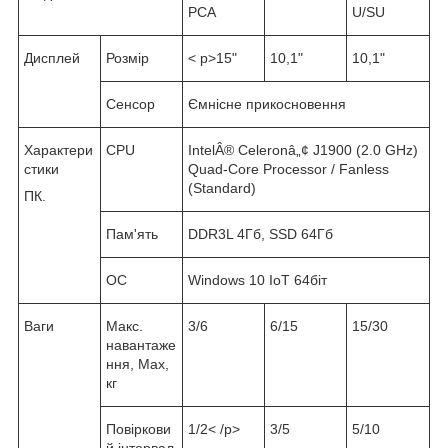
PCA
U/SU
Дисплей
Розмір
< p>15"
10,1"
10,1"
Сенсор
Ємнісне прикосновення
Характери
CPU
IntelÂ® Celeronâ„¢ J1900 (2.0 GHz)
стики
Quad-Core Processor / Fanless
(Standard)
ПК.
Пам'ять
DDR3L 4Гб, SSD 64Гб
ОС
Windows 10 IoT 64біт
Ваги
Макс.
3/6
6/15
15/30
навантаже
ння, Max,
кг
Повіркови
1/2< /p>
3/5
5/10
й інтервал