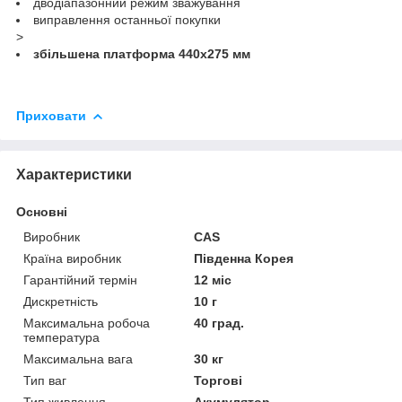
дводіапазонний режим зважування
виправлення останньої покупки
>
збільшена платформа 440х275 мм
Приховати
Характеристики
Основні
Виробник
CAS
Країна виробник
Південна Корея
Гарантійний термін
12 міс
Дискретність
10 г
Максимальна робоча
40 град.
температура
Максимальна вага
30 кг
Тип ваг
Торгові