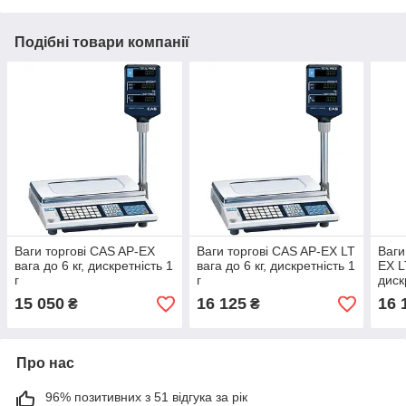
Подібні товари компанії
Ваги торгові CAS AP-EX
Ваги торгові CAS AP-EX LT
Ваги
вага до 6 кг, дискретність 1
вага до 6 кг, дискретність 1
EX L
г
г
диск
15 050
16 125
16 
₴
₴
Про нас
96% позитивних з 51 відгука за рік