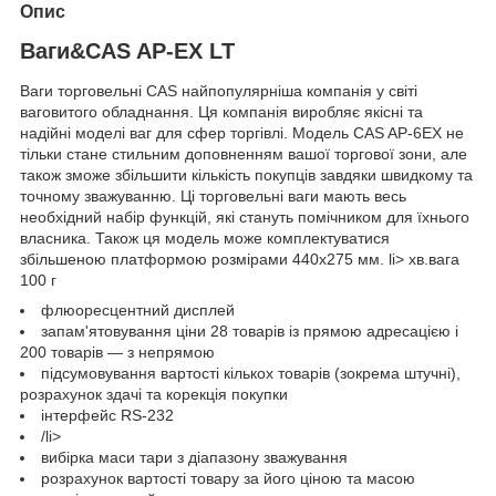
Опис
Ваги&CAS AP-EX LT
Ваги торговельні CAS найпопулярніша компанія у світі
ваговитого обладнання. Ця компанія виробляє якісні та
надійні моделі ваг для сфер торгівлі. Модель CAS AP-6EX не
тільки стане стильним доповненням вашої торгової зони, але
також зможе збільшити кількість покупців завдяки швидкому та
точному зважуванню. Ці торговельні ваги мають весь
необхідний набір функцій, які стануть помічником для їхнього
власника. Також ця модель може комплектуватися
збільшеною платформою розмірами 440х275 мм. li> хв.вага
100 г
флюоресцентний дисплей
запам'ятовування ціни 28 товарів із прямою адресацією і
200 товарів — з непрямою
підсумовування вартості кількох товарів (зокрема штучні),
розрахунок здачі та корекція покупки
інтерфейс RS-232
/li>
вибірка маси тари з діапазону зважування
розрахунок вартості товару за його ціною та масою