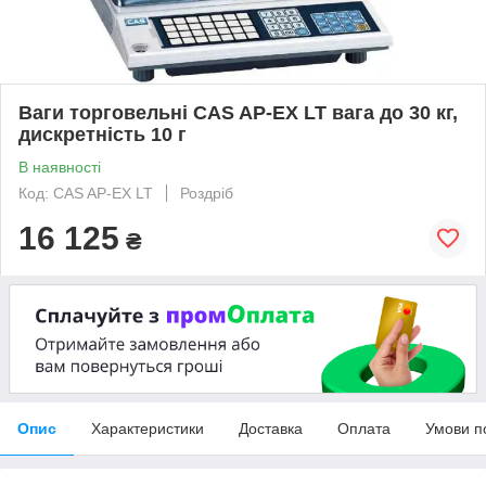
Ваги торговельні CAS AP-EX LT вага до 30 кг,
дискретність 10 г
В наявності
Код: CAS AP-EX LT
Роздріб
16 125
₴
Опис
Характеристики
Доставка
Оплата
Умови п