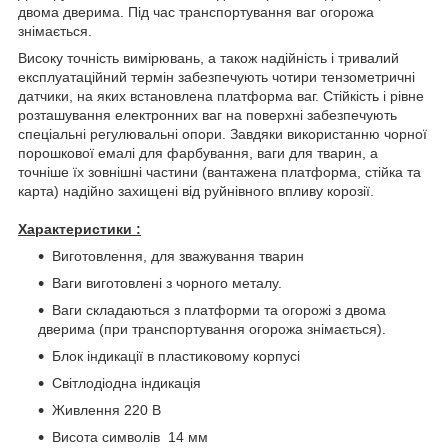
двома дверима. Під час транспортування ваг огорожа
знімається.
Високу точність вимірювань, а також надійність і тривалий
експлуатаційний термін забезпечують чотири тензометричні
датчики, на яких встановлена платформа ваг. Стійкість і рівне
розташування електронних ваг на поверхні забезпечують
спеціальні регулювальні опори. Завдяки використанню чорної
порошкової емалі для фарбування, ваги для тварин, а
точніше їх зовнішні частини (вантажена платформа, стійка та
карта) надійно захищені від руйнівного впливу корозії.
Характеристики
:
Виготовлення, для зважування тварин
Ваги виготовлені з чорного металу.
Ваги складаються з платформи та огорожі з двома
дверима (при транспортування огорожа знімається).
Блок індикації в пластиковому корпусі
Світлодіодна індикація
Живлення 220 В
Висота символів 14 мм