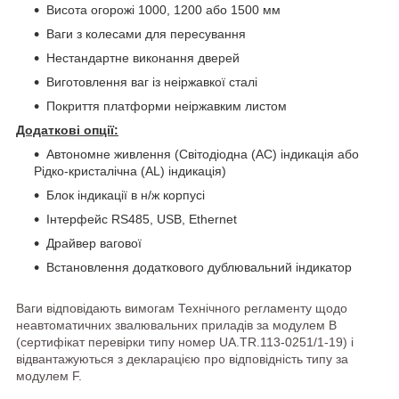
Висота огорожі 1000, 1200 або 1500 мм
Ваги з колесами для пересування
Нестандартне виконання дверей
Виготовлення ваг із неіржавкої сталі
Покриття платформи неіржавким листом
Додаткові опції:
Автономне живлення (Світодіодна (AC) індикація або
Рідко-кристалічна (AL) індикація)
Блок індикації в н/ж корпусі
Інтерфейс RS485, USB, Ethernet
Драйвер вагової
Встановлення додаткового дублювальний індикатор
Ваги відповідають вимогам Технічного регламенту щодо
неавтоматичних звалювальних приладів за модулем В
(сертифікат перевірки типу номер UA.TR.113-0251/1-19) і
відвантажуються з декларацією про відповідність типу за
модулем F.