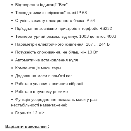
Відтворення індикації "Вес"
Тензодатчики з неіржавкої сталі IP 68
Ступінь захисту електронного блока IP 54
Під'єднання зовнішніх пристроїв інтерфейс RS232
Температурний режим: від мінус 10
0
З до плюс 40
0
З
Параметри електричного живлення 187 ... 244 В
Потужність споживання, не більш ніж 10 Вт
Автоматичне встановлення нуля
Компенсація маси тары
Додавання маси в пам'яті ваг
Робота в условиях влияния вібрації
Робота в штучному режиме
Функція усереднення показань маси у разі
нестабільності навантаженні;
Гарантія 12 міс.
Варіанти виконання :