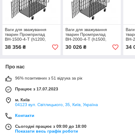
Ваги для зважування
Ваги для зважування
Ваги
тварин Промприлад
тварин Промприлад
тва
ВН-1500-4-Т (h1200,
ВН-2000-4-Т (h1500,
ВН-2
1250х2000) 1500 кг.
1250х1250) 2000 кг.
1250
38 356
30 026
34 
₴
₴
Про нас
96% позитивних з 51 відгука за рік
Працює з 17.07.2023
м. Київ
04123 вул. Світлицького, 35, Київ, Україна
Контакти
Сьогодні працює з 09:00 до 18:00
Показати весь графік роботи