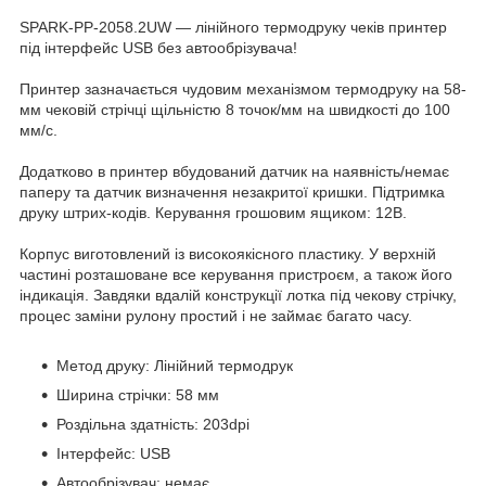
SPARK-PP-2058.2UW — лінійного термодруку чеків принтер
під інтерфейс USB без автообрізувача!
Принтер зазначається чудовим механізмом термодруку на 58-
мм чековій стрічці щільністю 8 точок/мм на швидкості до 100
мм/с.
Додатково в принтер вбудований датчик на наявність/немає
паперу та датчик визначення незакритої кришки. Підтримка
друку штрих-кодів. Керування грошовим ящиком: 12В.
Корпус виготовлений із високоякісного пластику. У верхній
частині розташоване все керування пристроєм, а також його
індикація. Завдяки вдалій конструкції лотка під чекову стрічку,
процес заміни рулону простий і не займає багато часу.
Метод друку: Лінійний термодрук
Ширина стрічки: 58 мм
Роздільна здатність: 203dpi
Інтерфейс: USB
Автообрізувач: немає