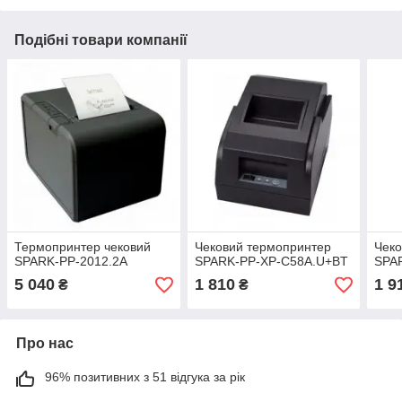
Подібні товари компанії
Термопринтер чековий
Чековий термопринтер
Чеко
SPARK-PP-2012.2A
SPARK-PP-XP-C58A.U+BT
SPA
5 040
1 810
1 9
₴
₴
Про нас
96% позитивних з 51 відгука за рік