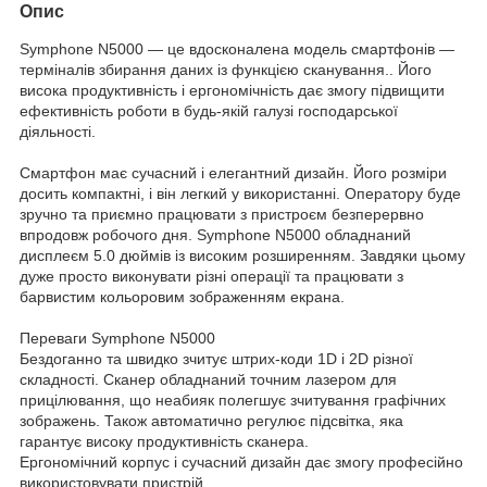
Опис
Symphone N5000 — це вдосконалена модель смартфонів —
терміналів збирання даних із функцією сканування.. Його
висока продуктивність і ергономічність дає змогу підвищити
ефективність роботи в будь-якій галузі господарської
діяльності.
Смартфон має сучасний і елегантний дизайн. Його розміри
досить компактні, і він легкий у використанні. Оператору буде
зручно та приємно працювати з пристроєм безперервно
впродовж робочого дня. Symphone N5000 обладнаний
дисплеєм 5.0 дюймів із високим розширенням. Завдяки цьому
дуже просто виконувати різні операції та працювати з
барвистим кольоровим зображенням екрана.
Переваги Symphone N5000
Бездоганно та швидко зчитує штрих-коди 1D і 2D різної
складності. Сканер обладнаний точним лазером для
прицілювання, що неабияк полегшує зчитування графічних
зображень. Також автоматично регулює підсвітка, яка
гарантує високу продуктивність сканера.
Ергономічний корпус і сучасний дизайн дає змогу професійно
використовувати пристрій.