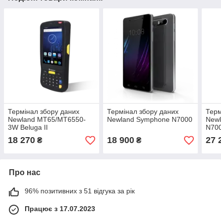
Термінал збору даних
Термінал збору даних
Терм
Newland MT65/MT6550-
Newland Symphone N7000
New
3W Beluga II
N700
18 270
18 900
27 
₴
₴
Про нас
96% позитивних з 51 відгука за рік
Працює з 17.07.2023