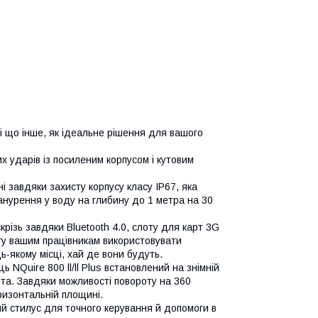
ні що інше, як ідеальне рішення для вашого
их ударів із посиленим корпусом і кутовим
і завдяки захисту корпусу класу IP67, яка
нурення у воду на глибину до 1 метра на 30
крізь завдяки Bluetooth 4.0, слоту для карт 3G
огу вашим працівникам використовувати
ь-якому місці, хай де вони будуть.
 NQuire 800 ll/ll Plus встановлений на знімній
ета. Завдяки можливості повороту на 360
ризонтальній площині.
й стилус для точного керування й допомоги в