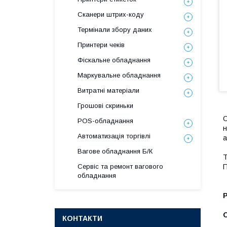
Сканери штрих-коду
Термінали збору даних
Принтери чеків
Фіскальне обладнання
Маркувальне обладнання
Витратні матеріали
Грошові скриньки
О
POS-обладнання
н
Автоматизація торгівлі
a
Вагове обладнання Б/К
Т
Сервіс та ремонт вагового
П
обладнання
Р
КОНТАКТИ