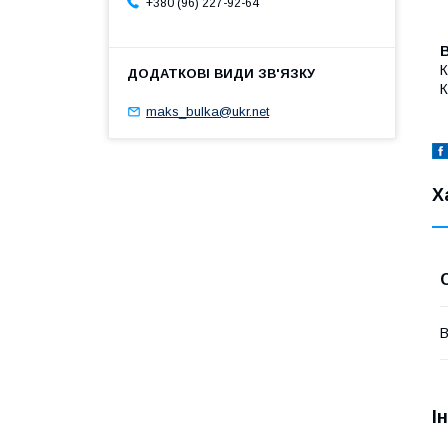
+380 (96) 227-92-64
В
К
К
maks_bulka@ukr.net
Х
В
І