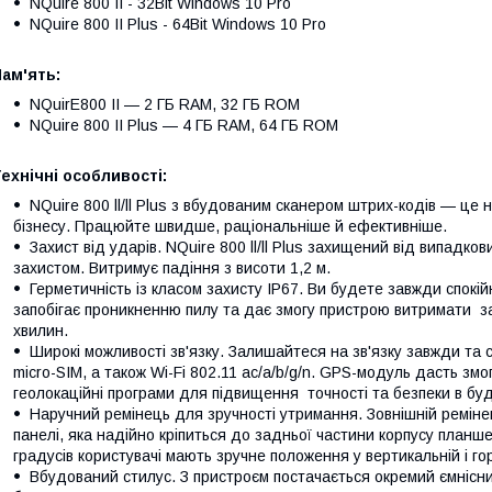
NQuire 800 II - 32Bit Windows 10 Pro
NQuire 800 II Plus - 64Bit Windows 10 Pro
ам'ять:
NQuirE800 II — 2 ГБ RAM, 32 ГБ ROM
NQuire 800 II Plus — 4 ГБ RAM, 64 ГБ ROM
ехнічні особливості:
NQuire 800 ll/ll Plus з вбудованим сканером штрих-кодів — це 
бізнесу. Працюйте швидше, раціональніше й ефективніше.
Захист від ударів. NQuire 800 ll/ll Plus захищений від випадков
захистом. Витримує падіння з висоти 1,2 м.
Герметичність із класом захисту IP67. Ви будете завжди спокійн
запобігає проникненню пилу та дає змогу пристрою витримати за
хвилин.
Широкі можливості зв'язку. Залишайтеся на зв'язку завжди та с
micro-SIM, а також Wi-Fi 802.11 ac/a/b/g/n. GPS-модуль дасть зм
геолокаційні програми для підвищення точності та безпеки в буд
Наручний ремінець для зручності утримання. Зовнішній ремінець
панелі, яка надійно кріпиться до задньої частини корпусу планш
градусів користувачі мають зручне положення у вертикальній і го
Вбудований стилус. З пристроєм постачається окремий ємнісни