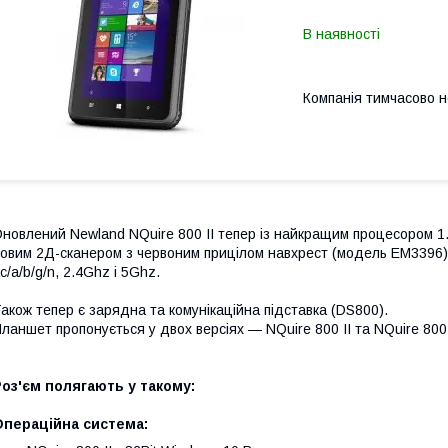
В наявності
Компанія тимчасово 
новлений Newland NQuire 800 II тепер із найкращим процесором 1.4
овим 2Д-сканером з червоним прицілом навхрест (модель EM3396)
c/a/b/g/n, 2.4Ghz і 5Ghz.
акож тепер є зарядна та комунікаційна підставка (DS800).
ланшет пропонується у двох версіях — NQuire 800 II та NQuire 800 I
оз'єм полягають у такому:
Операційна система: