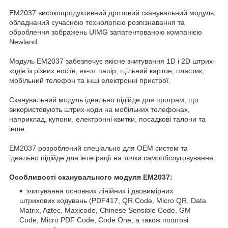
EM2037 високопродуктивний дротовий сканувальний модуль,
обладнаний сучасною технологією розпізнавання та
оброблення зображень UIMG запатентованою компанією
Newland.
Модуль EM2037 забезпечує якісне зчитування 1D і 2D штрих-
кодів із різних носіїв, як-от папір, щільний картон, пластик,
мобільний телефон та інші електронні пристрої.
Сканувальний модуль ідеально підійде для програм, що
використовують штрих-коди на мобільних телефонах,
наприклад, купони, електронні квитки, посадкові талони та
інше.
EM2037 розроблений спеціально для ОЕМ систем та
ідеально підійде для інтеграції на точки самообслуговування.
Особливості сканувального модуля EM2037:
зчитування основних лінійних і двовимірних
штрихових кодувань (PDF417, QR Code, Micro QR, Data
Matrix, Aztec, Maxicode, Chinese Sensible Code, GM
Code, Micro PDF Code, Code One, а також поштові