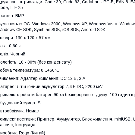
руковані штрих-коди: Code 39, Code 93, Codabar, UPC-E, EAN 8, E
ode, ITF 25
рафіка: BMP
умісність із ОС: Windows 2000, Windows XP, Windows Vista, Window
indows CE SDK, Symbian SDK, iOS SDK, Android SDK
озміри: 130 x 120 x 57 мм
ага: 0,60 кг
олір: Чорний
ологість: 10 - 80% (без конденсату)
обоча температура: 0...+50°C
ивлення: Адаптер живлення: DC 12 В, 2 А
атарея: Літій-іонний акумулятор 7,4 В DC, 2200 мAг
ривалість роботи батареї: 90 хв безперервного друку, 100 годин в 
будований зумер: Є
втообрізчик: Немає
омплект поставки: Принтер, Акумулятор, Блок живлення, miniUSB, U
а пояс, Інструкція
иробник: Rego (Китай)