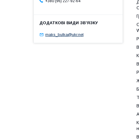
+380 (96) 227-92-64
Д
C
Г
С
W
maks_bulka@ukr.net
Р
В
К
В
Р
Ж
Б
Т
В
А
К
н
В