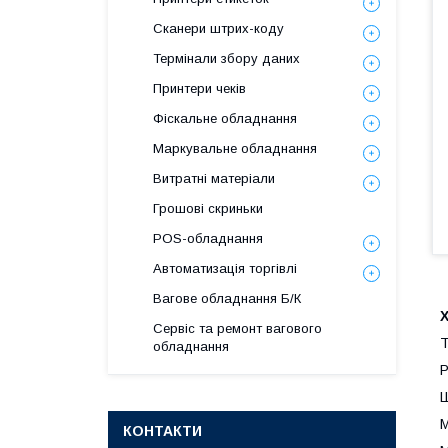
Сканери штрих-коду
Термінали збору даних
Принтери чеків
Фіскальне обладнання
Маркувальне обладнання
Витратні матеріали
Грошові скриньки
POS-обладнання
Автоматизація торгівлі
Вагове обладнання Б/К
Сервіс та ремонт вагового
Т
обладнання
Р
Ш
М
КОНТАКТИ