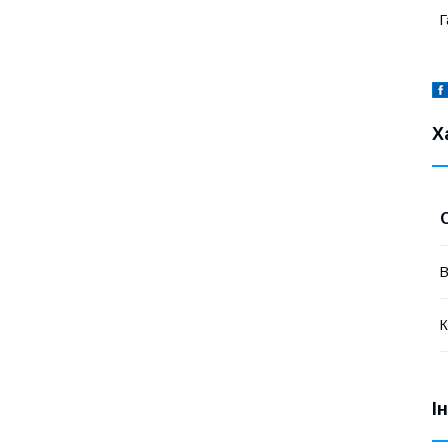
Г
Х
В
К
І