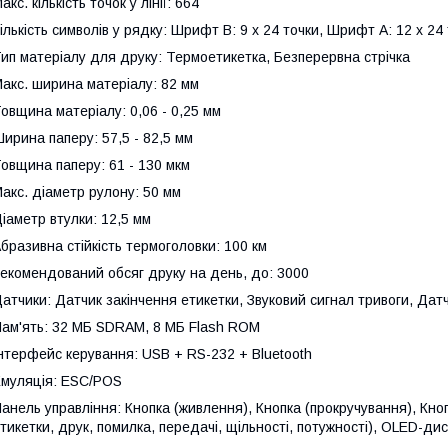
акс. кількість точок у лінії: 664
ількість символів у рядку: Шрифт В: 9 x 24 точки, Шрифт А: 12 x 24
ип матеріалу для друку: Термоетикетка, Безперервна стрічка
акс. ширина матеріалу: 82 мм
овщина матеріалу: 0,06 - 0,25 мм
ирина паперу: 57,5 - 82,5 мм
овщина паперу: 61 - 130 мкм
акс. діаметр рулону: 50 мм
іаметр втулки: 12,5 мм
бразивна стійкість термоголовки: 100 км
екомендований обсяг друку на день, до: 3000
атчики: Датчик закінчення етикетки, Звуковий сигнал тривоги, Датч
ам'ять: 32 МБ SDRAM, 8 МБ Flash ROM
нтерфейс керування: USB + RS-232 + Bluetooth
муляція: ESC/POS
анель управління: Кнопка (живлення), Кнопка (прокручування), Кнопк
тикетки, друк, помилка, передачі, щільності, потужності), OLED-дис