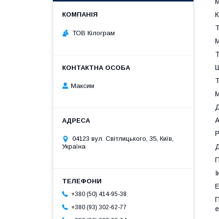
М
К
Т
ТОВ Кілограм
М
Т
Ш
Т
Максим
М
Д
А
Р
04123 вул. Світлицького, 35, Київ,
Д
Україна
П
І
Е
+380 (50) 414-95-38
П
+380 (93) 302-62-77
е