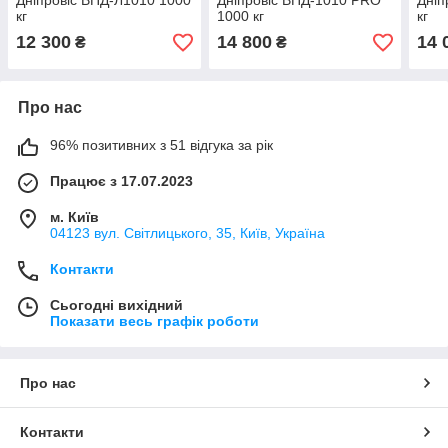
Дніпровіс ВПД-Л1010 1000
Дніпровіс ВПД-1010 PRO
Дніп
кг
1000 кг
кг
12 300
14 800
14 
₴
₴
Про нас
96% позитивних з 51 відгука за рік
Працює з 17.07.2023
м. Київ
04123 вул. Світлицького, 35, Київ, Україна
Контакти
Сьогодні вихідний
Показати весь графік роботи
Про нас
Контакти