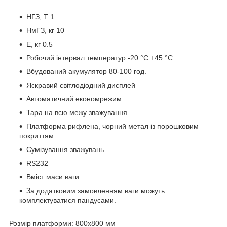
НГЗ, Т 1
НмГЗ, кг 10
Е, кг 0.5
Робочий інтервал температур -20 °C +45 °C
Вбудований акумулятор 80-100 год.
Яскравий світлодіодний дисплей
Автоматичний економрежим
Тара на всю межу зважування
Платформа рифлена, чорний метал із порошковим
покриттям
Сумізування зважувань
RS232
Вміст маси ваги
За додатковим замовленням ваги можуть
комплектуватися пандусами.
Розмір платформи: 800х800 мм