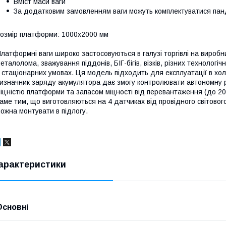
Вміст маси ваги
За додатковим замовленням ваги можуть комплектуватися пан
озмір платформи: 1000х2000 мм
латформні ваги широко застосовуються в галузі торгівлі на виробн
еталолома, зважування піддонів, БІГ-бігів, візків, різних технолог
 стаціонарних умовах. Ця модель підходить для експлуатації в хо
изначник заряду акумулятора дає змогу контролювати автономну р
іцністю платформи та запасом міцності від перевантаження (до 200%!
аме тим, що виготовляються на 4 датчиках від провідного світового
ожна монтувати в підлогу.
арактеристики
Основні