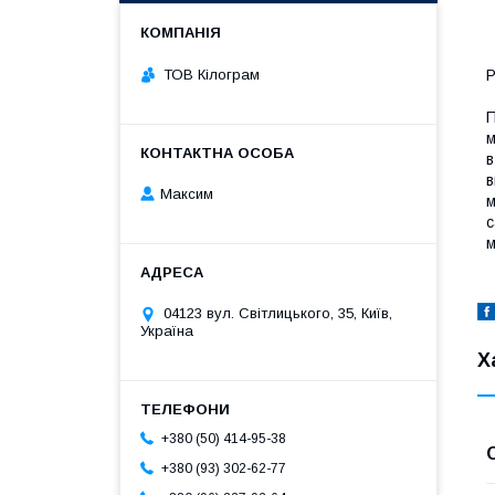
ТОВ Кілограм
Р
П
м
в
в
Максим
м
с
м
04123 вул. Світлицького, 35, Київ,
Україна
Х
+380 (50) 414-95-38
+380 (93) 302-62-77