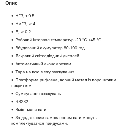
Опис
НГЗ, т 0.5
НмГЗ, кг 4
Е, кг 0.2
Робочий інтервал температур -20 °C +45 °C
Вбудований акумулятор 80-100 год.
Яскравий світлодіодний дисплей
Автоматичний економрежим
Тара на всю межу зважування
Платформа рифлена, чорний метал із порошковим
покриттям
Сумізування зважувань
RS232
Вміст маси ваги
За додатковим замовленням ваги можуть
комплектуватися пандусами.