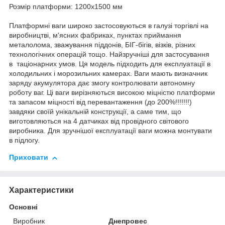
Розмір платформи: 1200х1500 мм
Платформні ваги широко застосовуються в галузі торгівлі на
виробництві, м'ясних фабриках, пунктах приймання
металолома, зважування піддонів, БІГ-бігів, візків, різних
технологічних операцій тощо. Найзручніші для застосування
в таціонарних умов. Ця модель підходить для експлуатації в
холодильних і морозильних камерах. Ваги мають визначник
заряду акумулятора дає змогу контролювати автономну
роботу ваг. Ці ваги вирізняються високою міцністю платформи
та запасом міцності від перевантаження (до 200%!!!!!!!)
завдяки своїй унікальній конструкції, а саме тим, що
виготовляються на 4 датчиках від провідного світового
виробника. Для зручнішої експлуатації ваги можна монтувати
в підлогу.
Приховати
Характеристики
Основні
Виробник
Днепровес