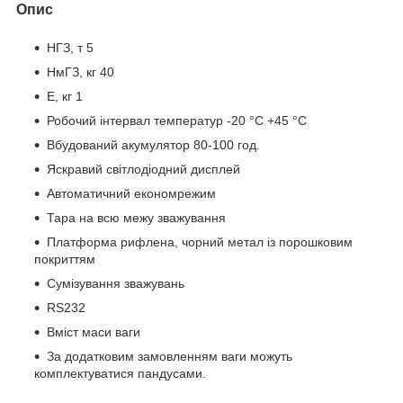
Опис
НГЗ, т 5
НмГЗ, кг 40
Е, кг 1
Робочий інтервал температур -20 °C +45 °C
Вбудований акумулятор 80-100 год.
Яскравий світлодіодний дисплей
Автоматичний економрежим
Тара на всю межу зважування
Платформа рифлена, чорний метал із порошковим
покриттям
Сумізування зважувань
RS232
Вміст маси ваги
За додатковим замовленням ваги можуть
комплектуватися пандусами.