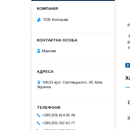
ТОВ Кілограм
Р
Т
р
з
Максим
Х
04123 вул. Світлицького, 35, Київ,
Україна
+380 (50) 414-95-38
В
+380 (93) 302-62-77