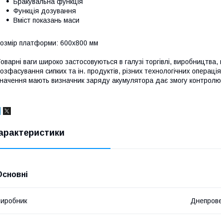
Бракувальна функція
Функція дозування
Вміст показань маси
озмір платформи: 600х800 мм
оварні ваги широко застосовуються в галузі торгівлі, виробництва
озфасування сипких та ін. продуктів, різних технологічних операці
начення мають визначник заряду акумулятора дає змогу контролю
арактеристики
Основні
иробник
Днепров