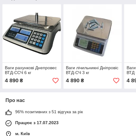
Ваги рахункові Днепровес
Ваги лічильникні Дніпровіс
Ваги
ВТД-ССЧ 6 кг
ВТД-СЧ 3 кг
ВТД 
4 890
4 890
4 8
₴
₴
Про нас
96% позитивних з 51 відгука за рік
Працює з 17.07.2023
м. Київ