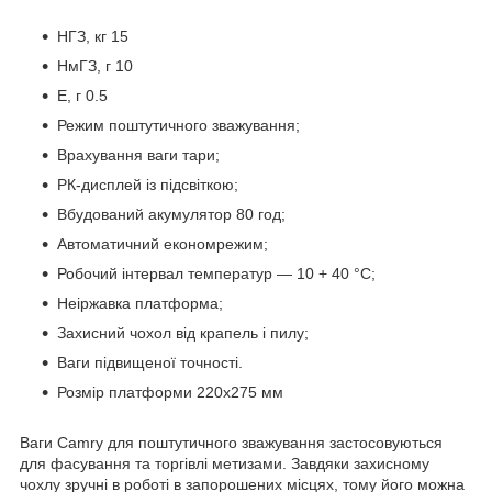
НГЗ, кг 15
НмГЗ, г 10
Е, г 0.5
Режим поштутичного зважування;
Врахування ваги тари;
РК-дисплей із підсвіткою;
Вбудований акумулятор 80 год;
Автоматичний економрежим;
Робочий інтервал температур — 10 + 40 °C;
Неіржавка платформа;
Захисний чохол від крапель і пилу;
Ваги підвищеної точності.
Розмір платформи 220х275 мм
Ваги Camry для поштутичного зважування застосовуються
для фасування та торгівлі метизами. Завдяки захисному
чохлу зручні в роботі в запорошених місцях, тому його можна