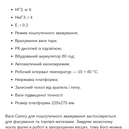
НГЗ, кг 6
НмГЗ, г 4
Е, г 0.2
Режим поштутичного зважування;
Врахування ваги тари;
РК-дисплей із підсвіткою;
Вбудований акумулятор 80 год;
Автоматичний економрежим;
Робочий інтервал температур — 10 + 40 °C;
Неіржавка платформа;
Захисний чохол від крапель і пилу;
Ваги підвищеної точності.
Розмір платформи 220х275 мм
Ваги Camry для поштутичного зважування застосовуються
для фасування та торгівлі метизами. Завдяки захисному
чохлу зручні в роботі в запорошених місцях, тому його можна