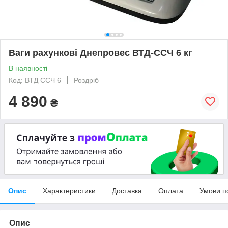
Ваги рахункові Днепровес ВТД-ССЧ 6 кг
В наявності
Код: ВТД ССЧ 6
Роздріб
4 890
₴
Опис
Характеристики
Доставка
Оплата
Умови п
Опис