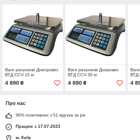
Ваги рахункові Днепровес
Ваги рахункові Днеровес
Ваги
ВТД ССЧ 15 кг
ВТД ССЧ 30 кг
ВТД-
4 890
4 890
4 8
₴
₴
Про нас
96% позитивних з 51 відгука за рік
Працює з 17.07.2023
м. Київ