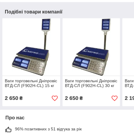
Подібні товари компанії
Ваги торговельні Дніпровіс
Ваги торговельні Дніпровіс
Ваги
ВТД-СЛ (F902H-СL) 15 кг
ВТД-СЛ (F902H-СL) 30 кг
ВТД-
2 650
2 650
2 1
₴
₴
Про нас
96% позитивних з 51 відгука за рік