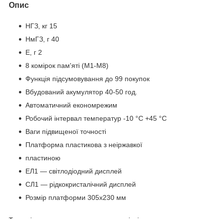
Опис
НГЗ, кг 15
НмГЗ, г 40
Е, г 2
8 комірок пам'яті (М1-М8)
Функція підсумовування до 99 покупок
Вбудований акумулятор 40-50 год.
Автоматичний економрежим
Робочий інтервал температур -10 °C +45 °C
Ваги підвищеної точності
Платформа пластикова з неіржавкої
пластиною
EЛ1 — світлодіодний дисплей
СЛ1 — рідкокристалічний дисплей
Розмір платформи 305х230 мм