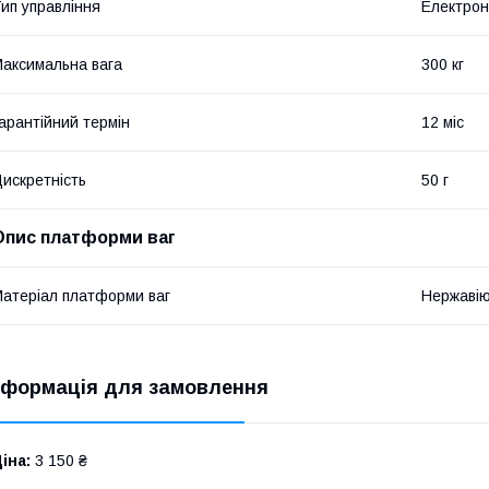
ип управління
Електро
аксимальна вага
300 кг
арантійний термін
12 міс
искретність
50 г
Опис платформи ваг
атеріал платформи ваг
Нержавію
нформація для замовлення
іна:
3 150 ₴