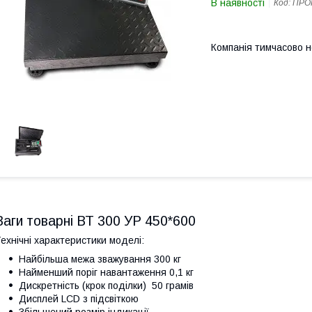
В наявності
Код:
ПРОК
Компанія тимчасово 
Ваги товарні ВТ 300 УР 450*600
ехнічні характеристики моделі:
Найбільша межа зважування 300 кг
Найменший поріг навантаження 0,1 кг
Дискретність (крок поділки) 50 грамів
Дисплей LCD з підсвіткою
Збільшений розмір індикації