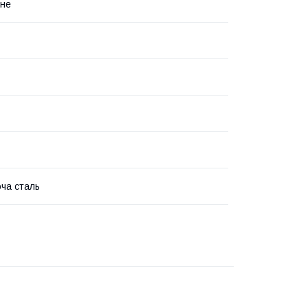
нне
ча сталь