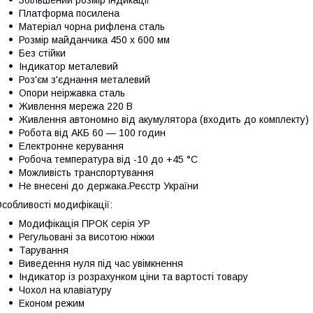
Платформа посилена
Матеріал чорна рифлена сталь
Розмір майданчика 450 х 600 мм
Без стійки
Індикатор металевий
Роз'єм з'єднання металевий
Опори неіржавка сталь
Живлення мережа 220 В
Живлення автономно від акумулятора (входить до комплекту)
Робота від АКБ 60 — 100 годин
Електронне керування
Робоча температура від -10 до +45
°C
Можливість транспортування
Не внесені до держака.Реєстр України
собливості модифікації:
Модифікація ПРОК серія УР
Регульовані за висотою ніжки
Тарування
Виведення нуля під час увімкнення
Індикатор із розрахунком ціни та вартості товару
Чохол на клавіатуру
Економ режим