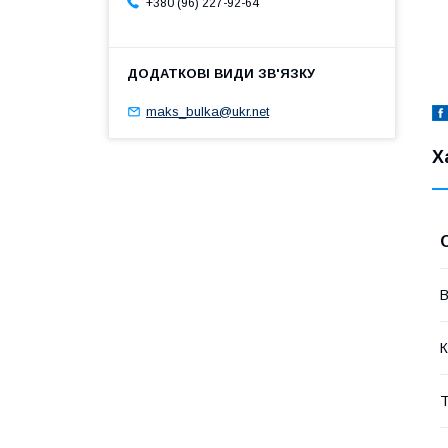
+380 (96) 227-92-64
maks_bulka@ukr.net
Х
В
К
Т