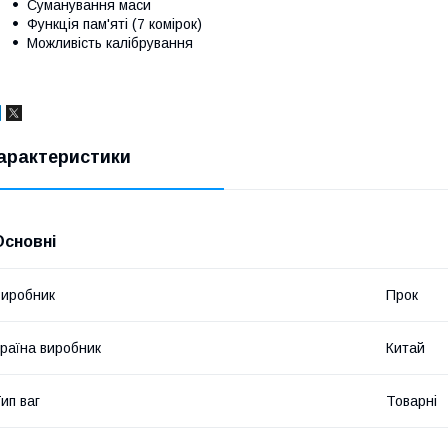
Суманування маси
Функція пам'яті (7 комірок)
Можливість калібрування
арактеристики
Основні
иробник
Прок
раїна виробник
Китай
ип ваг
Товарні