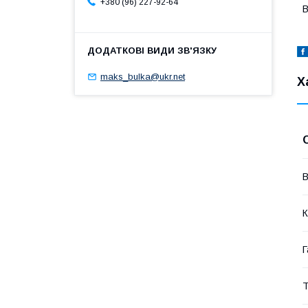
+380 (96) 227-92-64
В
maks_bulka@ukr.net
Х
В
К
Г
Т