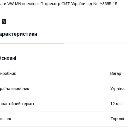
аги VW-MN внесені в Годреєстр СИТ України під No У3655-15
арактеристики
Основні
иробник
Вагар
раїна виробник
Україна
арантійний термін
12 міс
ип ваг
Торгові