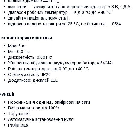
великий дисплей — LED,;
живлення — акумулятор або мережевий адаптер 5,8 В, 0,6 А;
діапазон робочих температур — від 0 °C до +40 °C;
дизайн у національному стилі;
відносна вологість повітря за 25 °C, не більш ніж — 85%
ехнічні характеристики
Max: 6 кг
Min: 0,02 кг
Дискретність: 0,001 кг
Живлення: вбудована акумуляторна батарея 6V/4Aг
Робоча температура: від 0 °C до +40 °C
Ступінь захисту: IP20
Додатково: дисплей LED
ункції
Перемикання одиниць вимірювання ваги
Вибір маси тари до 100%
Тарування
Автоматичне встановлення нуля
Рахівниця