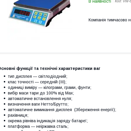
В наявності
Код:
VW-
Компанія тимчасово 
сновні функції та технічні характеристики ваг
тип дисплея — світлодіодний;
клас точності — середній (III);
одиниці виміру — кілограми, грами, фунти;
вибір маси тари до 100% від Max;
автоматичне встановлення нуля;
визначення ваги Нетто/Брутто;
автоматичне вимикання дисплея (Збереження енергії);
рахівниця;
окрема рівніва індикація заряду батареї;
платформа — неіржавка сталь;