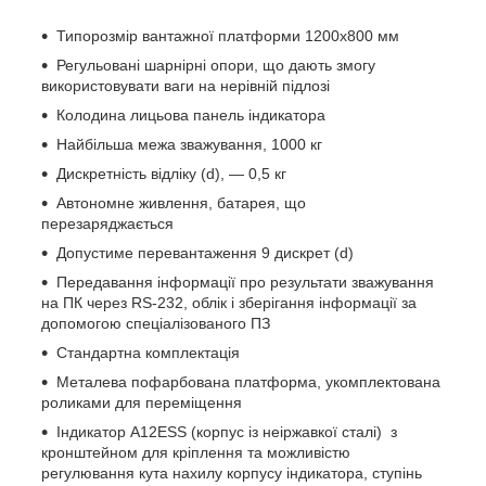
Типорозмір вантажної платформи 1200х800 мм
Регульовані шарнірні опори, що дають змогу
використовувати ваги на нерівній підлозі
Колодина лицьова панель індикатора
Найбільша межа зважування, 1000 кг
Дискретність відліку (d), — 0,5 кг
Автономне живлення, батарея, що
перезаряджається
Допустиме перевантаження 9 дискрет (d)
Передавання інформації про результати зважування
на ПК через RS-232, облік і зберігання інформації за
допомогою спеціалізованого ПЗ
Стандартна комплектація
Металева пофарбована платформа, укомплектована
роликами для переміщення
Індикатор A12ESS (корпус із неіржавкої сталі) з
кронштейном для кріплення та можливістю
регулювання кута нахилу корпусу індикатора, ступінь