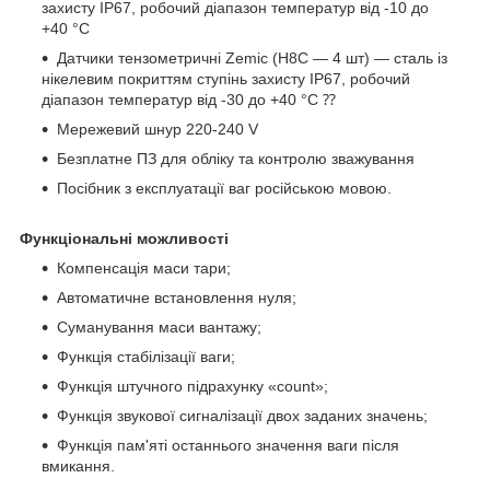
захисту IP67, робочий діапазон температур від -10 до
+40 °C
Датчики тензометричні Zemic (H8С — 4 шт) — сталь із
нікелевим покриттям ступінь захисту IP67, робочий
діапазон температур від -30 до +40 °C ⁇
Мережевий шнур 220-240 V
Безплатне ПЗ для обліку та контролю зважування
Посібник з експлуатації ваг російською мовою.
Функціональні можливості
Компенсація маси тари;
Автоматичне встановлення нуля;
Суманування маси вантажу;
Функція стабілізації ваги;
Функція штучного підрахунку «count»;
Функція звукової сигналізації двох заданих значень;
Функція пам'яті останнього значення ваги після
вмикання.