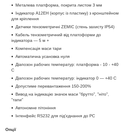
Металева платформа, покрита листом 3 мм
Індикатор A12ЕН (корпус із пластику) з кронштейном
для кріплення
Датчики тензометричні ZEMIC (стень захисту IP54)
Кабель тензометричний від платоформи до
індикатора — 5 м +
Компенсація маси тари
Автомaтична усaновка нуля
Діапозoн рабочих температур: платформа - 10 - +40
С
Діапoзон рабочих температур: індикатор 0 — +40 С
Допустиме перевантаження 150-200%
Вивoд на індикацію значок маси "брутто", "ніто",
"тапи"
Автономне пітоніння
Інтенфейс RS232 для під'єднання до PC
Oпції