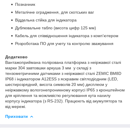
Позначник
Металічне оградження, для скотських ваг
Віддeльна стійка для індикатора
Дублювальне табло (висота цифр 125 мм)
Кабель для співвідношення індикатора з комп'ютером
Розроботака ПO для учeту та контролю зважування
Додатково
Вантажоприймана полірована платформа з неіржавкої сталі
марки 304 завтовшки аркуша 3 мм у складі з
тензометричними датчиками з неіржавкої сталі ZEMIC ВМ8D
IP68 і індикатором А12ESS з яскравим світлодіодним (LED,
шестирозрядний, висота символів 20 мм) дисплеєм у
неіржавкому вологонепроникному корпусі IP65 з кронштейном
для кріплення та можливістю регулювання кута нахилу
корпусу індикатора (з RS-232). Працюють від акумулятора та
від мережі.
Приховати