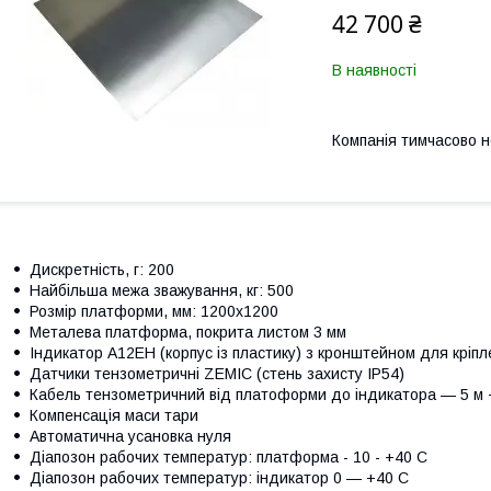
42 700 ₴
В наявності
Компанія тимчасово 
Дискретність, г: 200
Найбільша межа зважування, кг: 500
Розмір платформи, мм: 1200х1200
Металева платформа, покрита листом 3 мм
Індикатор A12ЕН (корпус із пластику) з кронштейном для кріп
Датчики тензометричні ZEMIC (стень захисту IP54)
Кабель тензометричний від платоформи до індикатора — 5 м 
Компенсація маси тари
Автомaтична усaновка нуля
Діапозoн рабочих температур: платформа - 10 - +40 С
Діапoзон рабочих температур: індикатор 0 — +40 С