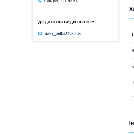
+380 (96) 227-92-64
Х
maks_bulka@ukr.net
В
К
Т
Г
І