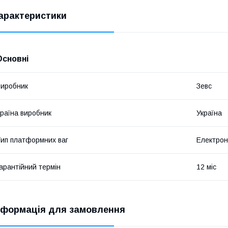
арактеристики
Основні
иробник
Зевс
раїна виробник
Україна
ип платформних ваг
Електрон
арантійний термін
12 міс
нформація для замовлення