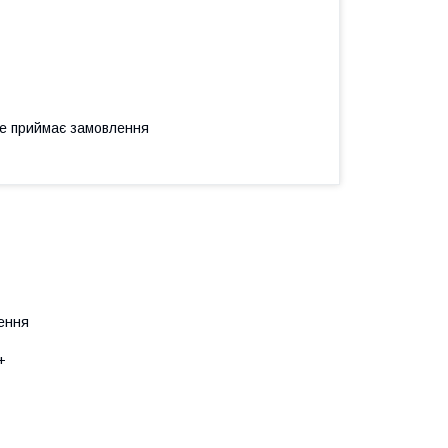
не приймає замовлення
лення
+