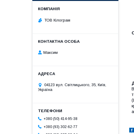
ТОВ Кілограм
O
Максим
04123 вул. Світлицького, 35, Київ,
В
Україна
т
(
к
а
+380 (50) 414-95-38
+380 (93) 302-62-77