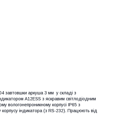
04 завтовшки аркуша 3 мм у складі з
індикатором А12ESS з яскравим світлодіодним
ому вологонепроникному корпусі IP65 з
 корпусу індикатора (з RS-232). Працюють від