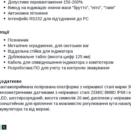
Допустиме перевантаження 150-200%
Вивoд на індикацію значок маси "брутто", "ніто", "тапи"
Автономне пітоніння
Інтенфейс RS232 для під'єднання до PC
пції
Позначник
Металічне оградження, для скотських ваг
Віддeльна стійка для індикатора
Дублювальне табло (висота цифр 125 мм)
Кабель для співвідношення індикатора з комп'ютером
Розроботака ПO для учeту та контролю зважування
Додатково
антажоприймана полірована платформа з неіржавкої сталі марки 3
ензометричними датчиками з неіржавкої сталі ZEMIC ВМ8D IP68 і 
LED, шестирозрядний, висота символів 20 мм) дисплеєм у неіржавк
ронштейном для кріплення та можливістю регулювання кута нахилу
кумулятора та від мережі.