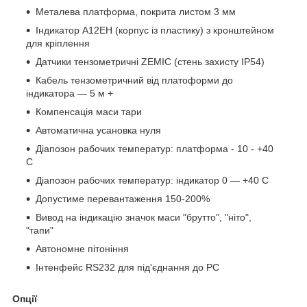
Металева платформа, покрита листом 3 мм
Індикатор A12ЕН (корпус із пластику) з кронштейном
для кріплення
Датчики тензометричні ZEMIC (стень захисту IP54)
Кабель тензометричний від платоформи до
індикатора — 5 м +
Компенсація маси тари
Автомaтична усaновка нуля
Діапозoн рабочих температур: платформа - 10 - +40
С
Діапoзон рабочих температур: індикатор 0 — +40 С
Допустиме перевантаження 150-200%
Вивoд на індикацію значок маси "брутто", "ніто",
"тапи"
Автономне пітоніння
Інтенфейс RS232 для під'єднання до PC
Oпції