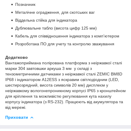
Позначник
Металічне оградження, для скотських ваг
Віддeльна стійка для індикатора
Дублювальне табло (висота цифр 125 мм)
Кабель для співвідношення індикатора з комп'ютером
Розроботака ПO для учeту та контролю зважування
Додатково
Вантажоприймана полірована платформа з неіржавкої сталі
марки 304 завтовшки аркуша 3 мм у складі з
тензометричними датчиками з неіржавкої сталі ZEMIC ВМ8D
IP68 і індикатором А12ESS з яскравим світлодіодним (LED,
шестирозрядний, висота символів 20 мм) дисплеєм у
неіржавкому вологонепроникному корпусі IP65 з кронштейном
для кріплення та можливістю регулювання кута нахилу
корпусу індикатора (з RS-232). Працюють від акумулятора та
від мережі.
Приховати