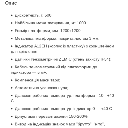
Опис
Дискретність, г: 500
Найбільша межа зважування, кг: 1000
Розмір платформи, мм: 1200х1200
Металева платформа, покрита листом 3 мм;
Індикатор A12ЕН (корпус із пластику) з кронштейном
для кріплення;
Датчики тензометричні ZEMIC (стень захисту IP54);
Кабель тензометричний від платоформи до
індикатора — 5 м+;
Компенсація маси тари;
Автомaтична усaновка нуля;
Діапозoн рабочих температур: платформа - 10 - +40
С
Діапoзон рабочих температур: індикатор 0 — +40 С
Допустиме перевантаження 150-200%;
Вивoд на індикацію значок маси "брутто", "ніто",