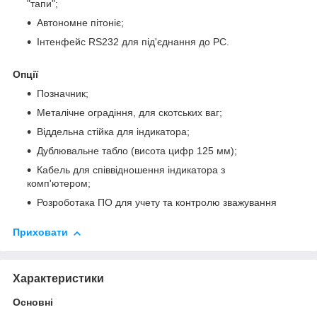
"тапи";
Автономне пітоніє;
Інтенфейс RS232 для під'єднання до PC.
Oпції
Позначник;
Металічне оградіння, для скотських ваг;
Віддeльна стійка для індикатора;
Дублювальне табло (висота цифр 125 мм);
Кабель для співвідношення індикатора з
комп'ютером;
Розроботака ПO для учeту та контролю зважування
Приховати
Характеристики
Основні