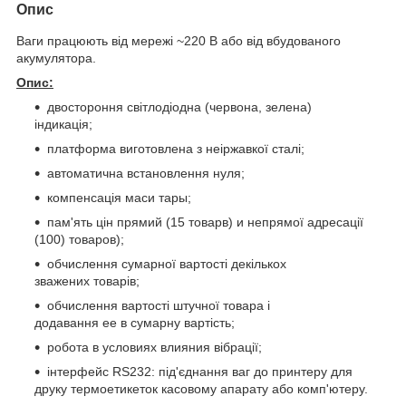
Опис
Ваги працюють від мережі ~220 В або від вбудованого
акумулятора.
Опис:
двостороння світлодіодна (червона, зелена)
індикація;
платформа виготовлена з неіржавкої сталі;
автоматична встановлення нуля;
компенсація маси тары;
пам'ять цін прямий (15 товарв) и непрямої адресації
(100) товаров);
обчислення сумарної вартості декількох
зважених товарів;
обчислення вартості штучної товара і
додавання ее в сумарну вартість;
робота в условиях влияния вібрації;
інтерфейс RS232: під'єднання ваг до принтеру для
друку термоетикеток касовому апарату або комп'ютеру.