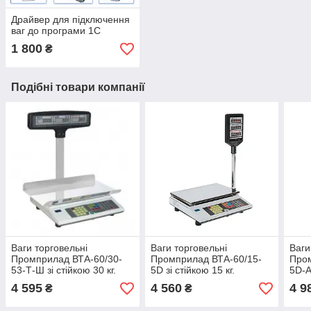
Драйвер для підключення
ваг до програми 1С
1 800
₴
Подібні товари компанії
Ваги торговельні
Ваги торговельні
Ваги
Промприлад ВТА-60/30-
Промприлад ВТА-60/15-
Пром
53-Т-Ш зі стійкою 30 кг.
5D зі стійкою 15 кг.
5D-A
15 кг
4 595
4 560
4 9
₴
₴