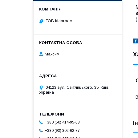
ТОВ Кілограм
Х
Максим
04123 вул. Світлицького, 35, Київ,
Україна
В
І
+380 (50) 414-95-38
+380 (93) 302-62-77