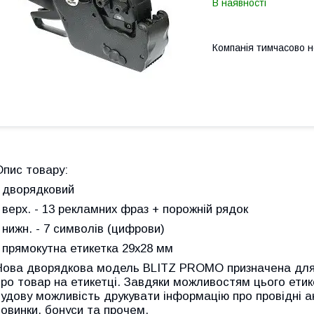
В наявності
Компанія тимчасово 
Опис товару:
- дворядковий
- верх. - 13 рекламних фраз + порожній рядок
- нижн. - 7 символів (цифрови)
- прямокутна етикетка 29х28 мм
Нова дворядкова модель BLITZ PROMO призначена для д
про товар на етикетці. Завдяки можливостям цього ети
чудову можливість друкувати інформацію про провідні ак
новинки, бонуси та прочем.