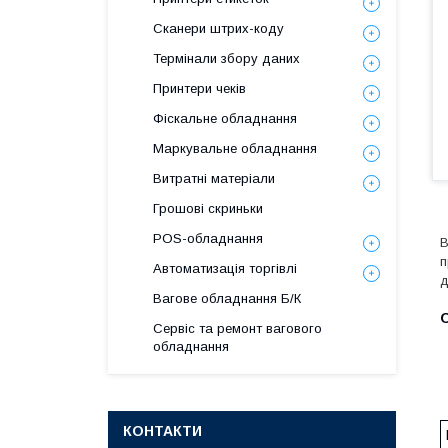
Сканери штрих-коду
Термінали збору даних
Принтери чеків
Фіскальне обладнання
Маркувальне обладнання
Витратні матеріали
Грошові скриньки
POS-обладнання
В
п
Автоматизація торгівлі
д
Вагове обладнання Б/К
О
Сервіс та ремонт вагового
обладнання
КОНТАКТИ