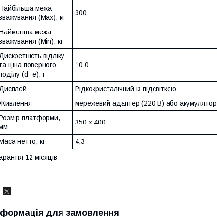
Найбільша межа
300
зважування (Max), кг
Найменша межа
зважування (Min), кг
Дискретність відліку
та ціна поверного
10 0
поділу (d=e), г
Дисплей
Рідкокристалічний із підсвіткою
Живлення
мережевий адаптер (220 В) або акумулято
Розмір платформи,
350 х 400
мм
Маса нетто, кг
4,3
арантія 12 місяців
нформація для замовлення