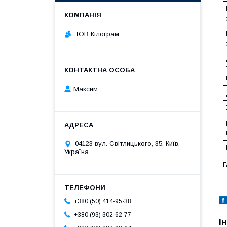
ТОВ Кілограм
Максим
04123 вул. Світлицького, 35, Київ,
Україна
Г
+380 (50) 414-95-38
+380 (93) 302-62-77
І