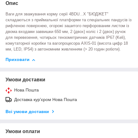
Опис
Ваги для зважування корму серії 4BDU...Х "БЮДЖЕТ"
складаються з приймальної платформи та спеціальних пандусів із
рифленою поверхнею, огорожі зашитого перфорованим листом із
двома входами заввишки 650 мм, 2 (двох) коліс і 2 (двох) ручок
для перевезення, чотирьох тензометричних датчиків ІР67 (Keli),
комутаторної коробки та вагопроцесора AXIS-01 (висота цифр 18
мм, LED, IP54) з автономним живленням (> 20 годин роботи).
Приховати
Умови доставки
Нова Пошта
Доставка кур'єром Нова Пошта
Всі умови доставки
Умови оплати