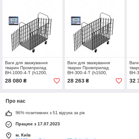
Ваги для зважування
Ваги для зважування
Ваги
тварин Промприлад
тварин Промприлад
тва
ВН-1000-4-Т (h1200,
ВН-300-4-Т (h1500,
ВН-3
1250х1250) 1000 кг.
1250х1250) 300 кг.
1250
28 080
28 263
32 
₴
₴
Про нас
96% позитивних з 51 відгука за рік
Працює з 17.07.2023
м. Київ