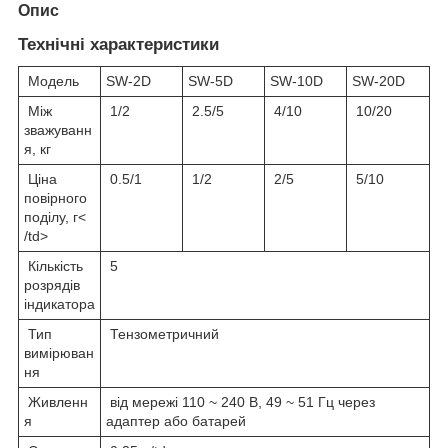
Опис
Технічні характеристики
Модель
SW-2D
SW-5D
SW-10D
SW-20D
Між
1/2
2.5/5
4/10
10/20
зважуванн
я, кг
Ціна
0.5/1
1/2
2/5
5/10
повірного
поділу, г<
/td>
Кількість
5
розрядів
індикатора
Тип
Тензометричний
вимірюван
ня
Живленн
від мережі 110 ~ 240 В, 49 ~ 51 Гц через
я
адаптер або батарей