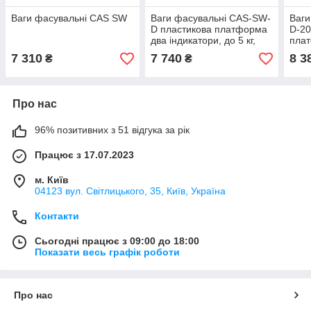
Ваги фасувальні CAS SW
Ваги фасувальні CAS-SW-
Ваги
D пластикова платформа
D-20
два індикатори, до 5 кг,
плат
дискретність 2 г
до 2
7 310
7 740
8 3
₴
₴
Про нас
96% позитивних з 51 відгука за рік
Працює з 17.07.2023
м. Київ
04123 вул. Світлицького, 35, Київ, Україна
Контакти
Сьогодні працює з 09:00 до 18:00
Показати весь графік роботи
Про нас