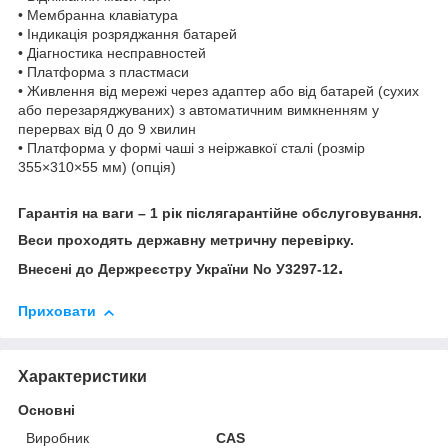
• Мембранна клавіатура
• Індикація розряджання батарей
• Діагностика несправностей
• Платформа з пластмаси
• Живлення від мережі через адаптер або від батарей (сухих
або перезаряджуваних) з автоматичним вимкненням у
перервах від 0 до 9 хвилин
• Платформа у формі чаші з неіржавкої сталі (розмір
355×310×55 мм) (опція)
Гарантія на ваги – 1 рік післягарантійне обслуговування.
Веси проходять державну метричну перевірку.
.
Внесені до Держреєстру України No У3297-12
Приховати
Характеристики
Основні
Виробник
CAS