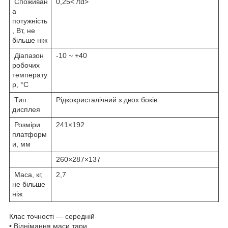
Споживан
0,25< /td>
а
потужність
, Вт, не
більше ніж
Діапазон
-10 ~ +40
робочих
температу
р, °C
Тип
Рідкокристалічний з двох боків
дисплея
Розміри
241×192
платформ
и, мм
260×287×137
Маса, кг,
2,7
не більше
ніж
Клас точності — середній
• Віднімання маси тари