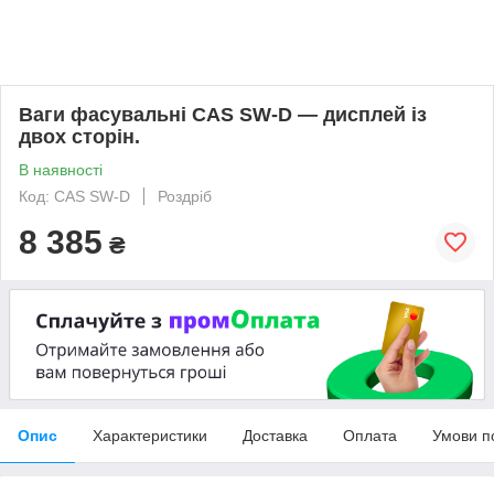
Ваги фасувальні CAS SW-D — дисплей із
двох сторін.
В наявності
Код: CAS SW-D
Роздріб
8 385
₴
Опис
Характеристики
Доставка
Оплата
Умови п