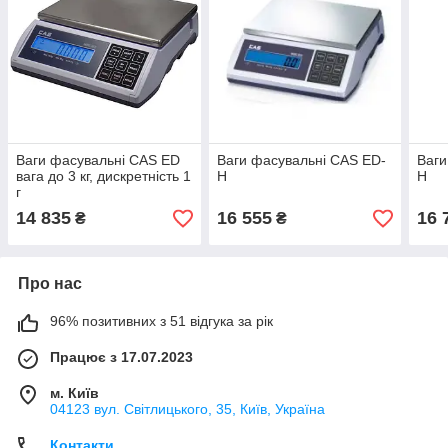
Ваги фасувальні CAS ED
Ваги фасувальні CAS ED-
Ваги
вага до 3 кг, дискретність 1
Н
Н
г
14 835
16 555
16 
₴
₴
Про нас
96% позитивних з 51 відгука за рік
Працює з 17.07.2023
м. Київ
04123 вул. Світлицького, 35, Київ, Україна
Контакти