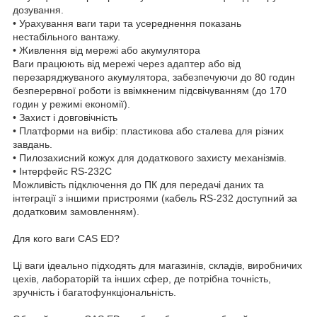
дозування.
• Урахування ваги тари та усереднення показань
нестабільного вантажу.
• Живлення від мережі або акумулятора
Ваги працюють від мережі через адаптер або від
перезаряджуваного акумулятора, забезпечуючи до 80 годин
безперервної роботи із ввімкненим підсвічуванням (до 170
годин у режимі економії).
• Захист і довговічність
• Платформи на вибір: пластикова або сталева для різних
завдань.
• Пилозахисний кожух для додаткового захисту механізмів.
• Інтерфейс RS-232С
Можливість підключення до ПК для передачі даних та
інтеграції з іншими пристроями (кабель RS-232 доступний за
додатковим замовленням).
Для кого ваги CAS ED?
Ці ваги ідеально підходять для магазинів, складів, виробничих
цехів, лабораторій та інших сфер, де потрібна точність,
зручність і багатофункціональність.