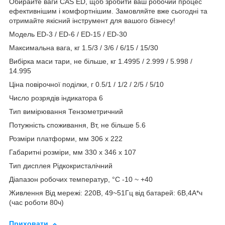
Обирайте ваги CAS ED, щоб зробити ваш робочий процес
ефективнішим і комфортнішим. Замовляйте вже сьогодні та
отримайте якісний інструмент для вашого бізнесу!
Модель ED-3 / ED-6 / ED-15 / ED-30
Максимальна вага, кг 1.5/3 / 3/6 / 6/15 / 15/30
Вибірка маси тари, не більше, кг 1.4995 / 2.999 / 5.998 /
14.995
Ціна повірочної поділки, г 0.5/1 / 1/2 / 2/5 / 5/10
Число розрядів індикатора 6
Тип вимірювання Тензометричний
Потужність споживання, Вт, не більше 5.6
Розміри платформи, мм 306 x 222
Габаритні розміри, мм 330 x 346 x 107
Тип дисплея Рідкокристалічний
Діапазон робочих температур, °C -10 ~ +40
Живлення Від мережі: 220В, 49~51Гц від батарей: 6В,4А*ч
(час роботи 80ч)
Приховати