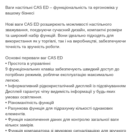
Ваги настільні CAS ED – функціональність та ергономіка у
вашому бізнесі
Нові ваги CAS ED розширюють можливості настільного
зважування, поєднуючи сучасний дизайн, компактні розміри
та широкий набір функцій. Вони ідеально підходять для
використання як у торгівлі, так і на виробництві, забезпечуючи
точність та зручність роботи.
Основні переваги ваг CAS ED
• Простота в управлінні
9 функціональних клавіш забезпечують швидкий доступ до
потрібних режимів, роблячи експлуатацію максимально
легкою.
• Інформативний рідкокристалічний дисплей із підсвічуванням
Дисплей гарантує чітку видимість інформації у будь-яких
умовах освітлення.
• Різноманітність функцій
• Рахункова функція для підрахунку кількості однакових
елементів.
• Функція накопичення даних для контролю загальної ваги
кількох замірів.
• Функція компаратора зі звуковою сигналізацією для зручного