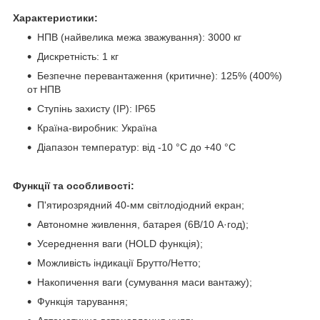
Характеристики:
НПВ (найвелика межа зважування):
3000 кг
Дискретність:
1 кг
Безпечне перевантаження (критичне):
125% (400%)
от НПВ
Ступінь захисту (IP):
IP65
Країна-виробник:
Україна
Діапазон температур:
від -10 °C до +40 °C
Функції та особливості:
П'ятирозрядний 40-мм світлодіодний екран;
Автономне живлення, батарея (6В/10 А·год);
Усереднення ваги (HOLD функція);
Можливість індикації Брутто/Нетто;
Накопичення ваги (сумування маси вантажу);
Функція тарування;